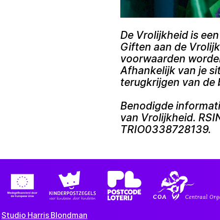
De Vrolijkheid is ee
Giften aan de Vroli
voorwaarden worden
Afhankelijk van je si
terugkrijgen van de 
Benodigde informati
van Vrolijkheid. RS
TRIO0338728139.
н
Studio Harris Blondman