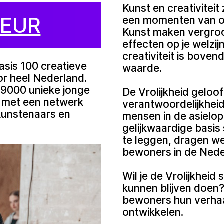
Kunst en creativiteit
EUR
een momenten van ont
Kunst maken vergroot
effecten op je welzij
creativiteit is bove
asis 100 creatieve
waarde.
or heel Nederland.
 9000 unieke jonge
De Vrolijkheid geloo
9 met een netwerk
verantwoordelijkhei
 kunstenaars en
mensen in de asielo
gelijkwaardige basi
te leggen, dragen we 
bewoners in de Nede
Wil je de Vrolijkhei
kunnen blijven doen
bewoners hun verhaa
ontwikkelen.