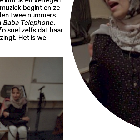
e indruk en verlegen
 muziek begint en ze
orden twee nummers
n
Baba Telephone
.
o snel zelfs dat haar
ingt. Het is wel