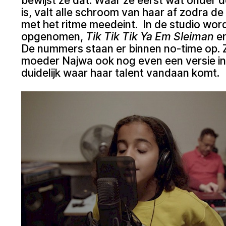
bewijst ze dat. Waar ze eerst wat onder d
is, valt alle schroom van haar af zodra de
met het ritme meedeint. In de studio w
opgenomen,
Tik Tik Tik Ya Em Sleiman
e
De nummers staan er binnen no-time op. Z
moeder Najwa ook nog even een versie inz
duidelijk waar haar talent vandaan komt.