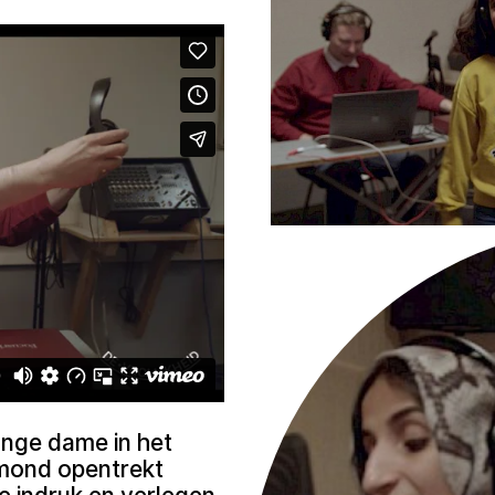
onge dame in het
r mond opentrekt