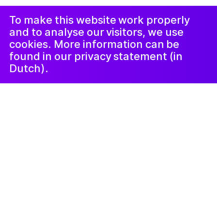
Prosedürü
LinkedIn
Nieuwsbrief
To make this website work properly
and to analyse our visitors, we use
cookies. More information can be
found in our privacy statement (in
Dutch).
Kunstlab Jongeren
20 Eylül 2024
Dreaming loud
Zon, kunst en nieuwe ervaringen!
Tijdens een jaarlijkse vakantieweek
stelden 25 jongeren uit 8 azc’s,