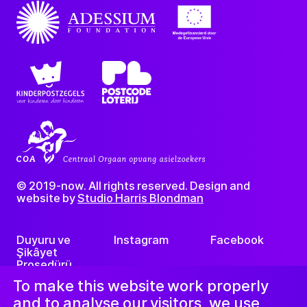
© 2019-now. All rights reserved. Design and
website by
Studio Harris Blondman
Duyuru ve
Instagram
Facebook
Şikâyet
Prosedürü
LinkedIn
Nieuwsbrief
To make this website work properly
and to analyse our visitors, we use