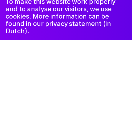
To make this website work properly
and to analyse our visitors, we use
cookies. More information can be
found in our privacy statement (in
Dutch).
10 ноября 2021
DansLAB x Studio
eXp