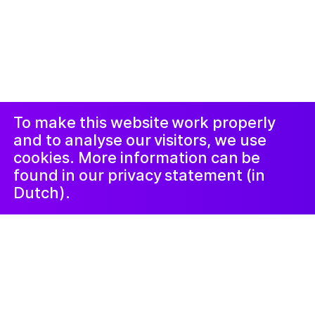
© 2019-сейчас. Все права защищены. Веб-сайт
создан
Studio Harris Blondman
Проклеймер
Instagram
Facebook
LinkedIn
Новостная
рассылка
To make this website work properly
and to analyse our visitors, we use
cookies. More information can be
found in our privacy statement (in
Dutch).