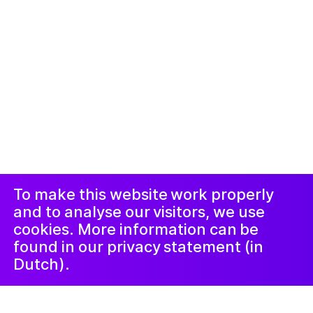
© 2019-сейчас. Все права защищены. Веб-сайт
создан
Studio Harris Blondman
Проклеймер
Instagram
Facebook
LinkedIn
Новостная
рассылка
To make this website work properly
and to analyse our visitors, we use
cookies. More information can be
found in our privacy statement (in
Dutch).
20 апреля 2021