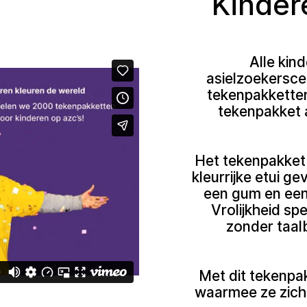
Kinder
Alle kin
asielzoekersce
tekenpakketten 
tekenpakket 
Het tekenpakket 
kleurrijke etui g
een gum en een 
Vrolijkheid s
zonder taalb
Met dit tekenpak
waarmee ze zich 