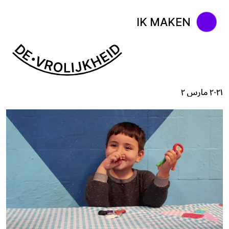
IK MAKEN
٢٠٢١ مارس ٢