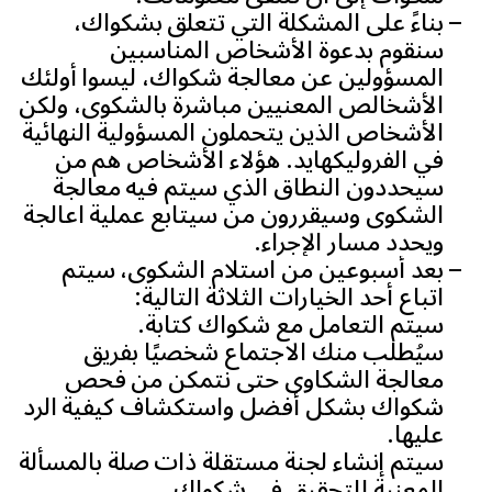
بناءً على المشكلة التي تتعلق بشكواك،
سنقوم بدعوة الأشخاص المناسبين
المسؤولين عن معالجة شكواك، ليسوا أولئك
الأشخالص المعنيين مباشرة بالشكوى، ولكن
الأشخاص الذين يتحملون المسؤولية النهائية
في الفروليكهايد. هؤلاء الأشخاص هم من
سيحددون النطاق الذي سيتم فيه معالجة
الشكوى وسيقررون من سيتابع عملية اعالجة
ويحدد مسار الإجراء.
بعد أسبوعين من استلام الشكوى، سيتم
اتباع أحد الخيارات الثلاثة التالية:
سيتم التعامل مع شكواك كتابة.
سيُطلب منك الاجتماع شخصيًا بفريق
معالجة الشكاوى حتى نتمكن من فحص
شكواك بشكل أفضل واستكشاف كيفية الرد
عليها.
سيتم إنشاء لجنة مستقلة ذات صلة بالمسألة
المعنية للتحقيق في شكواك.