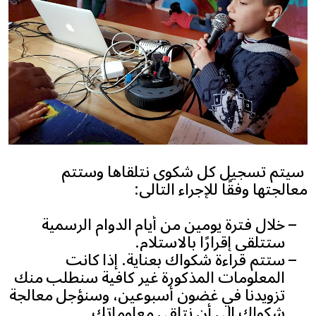
‏ سيتم تسجيل كل شكوى نتلقاها وستتم
معالجتها وفقًا للإجراء التالي:
خلال فترة يومين من أيام الدوام الرسمية
ستتلقى إقرارًا بالاستلام.
ستتم قراءة شكواك بعناية. إذا كانت
المعلومات المذكورة غير كافية سنطلب منك
تزويدنا في غضون أسبوعين، وسنؤجل معالجة
شكواك إلى أن نتلقى معلوماتك.