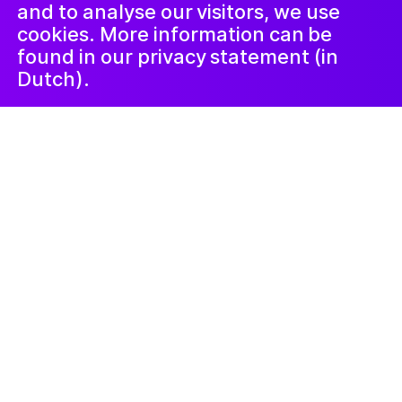
and to analyse our visitors, we use
cookies. More information can be
found in our privacy statement (in
Dutch).
Kunstlab Jongeren
22 août 2024
Female legends
Geïnspireerd door de jaarlijkse
tentoonstelling Beelden In Leiden
vonden op het azc Leiden verschillende
workshops plaats, met steeds een
ander idee bij het thema
legends.