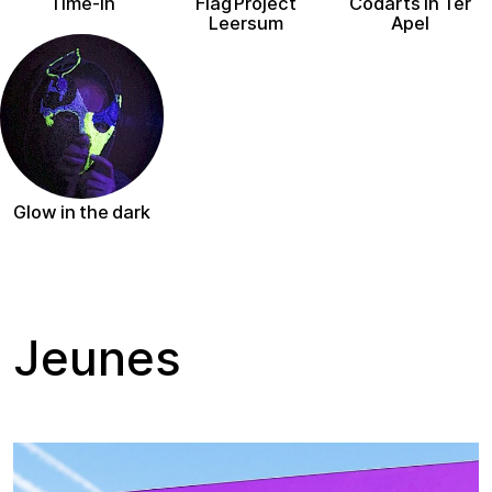
Time-in
Flag Project
Codarts in Ter
Leersum
Apel
Glow in the dark
Jeunes