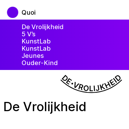
Quoi
De Vrolijkheid
5 V’s
KunstLab
KunstLab
Jeunes
Ouder-Kind
De Vrolijkheid