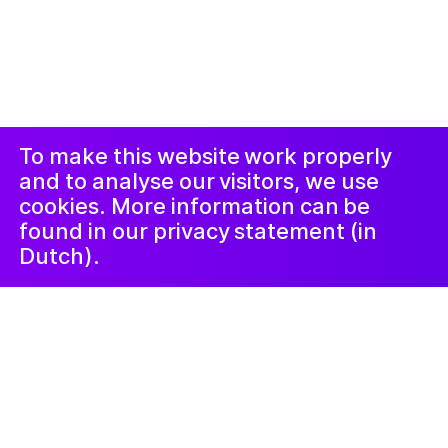
© 2019-сейчас. Все права защищены. Веб-сайт
создан
Studio Harris Blondman
Проклеймер
Instagram
Facebook
LinkedIn
Новостная
рассылка
To make this website work properly
and to analyse our visitors, we use
cookies. More information can be
found in our privacy statement (in
Dutch).
Familie
3 октября 2023
Luister mee!