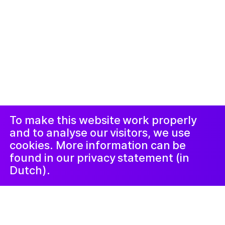
© 2019-сейчас. Все права защищены. Веб-сайт
создан
Studio Harris Blondman
Проклеймер
Instagram
Facebook
LinkedIn
Новостная
рассылка
To make this website work properly
and to analyse our visitors, we use
cookies. More information can be
found in our privacy statement (in
Dutch).