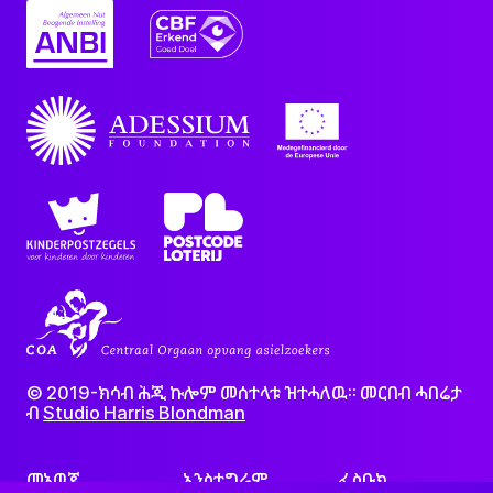
© 2019-ክሳብ ሕጂ ኩሎም መሰተላቱ ዝተሓለዉ፡፡ መርበብ ሓበሬታ
ብ
Studio Harris Blondman
መኣወጂ
ኢንስታግራም
ፌስቡክ