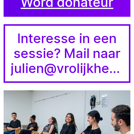
Word donateur
Interesse in een
sessie? Mail naar
julien@vrolijkheid.nl