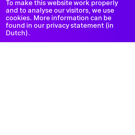
LinkedIn
Nieuwsbrief
To make this website work properly
and to analyse our visitors, we use
cookies. More information can be
found in our privacy statement (in
Dutch).
15 Temmuz 2021
Familieproject:
kindertekeningen
borduren
Tijdens de laatste lockdown ontstond er
aan de hand van Vrolijke pakketten een