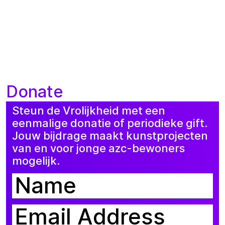
Donate
Steun de Vrolijkheid met een
eenmalige donatie of periodieke gift.
Jouw bijdrage maakt kunstprojecten
van en voor jonge azc-bewoners
mogelijk.