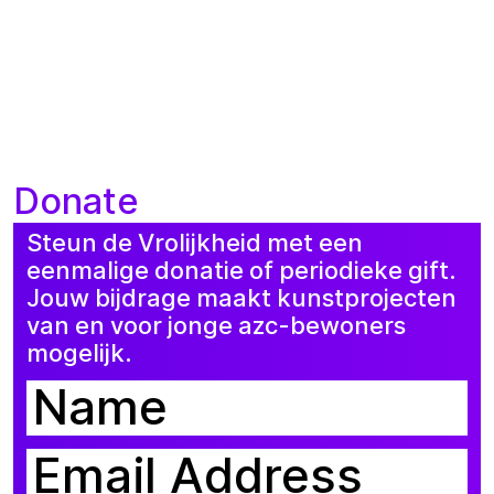
Donate
Steun de Vrolijkheid met een
eenmalige donatie of periodieke gift.
Jouw bijdrage maakt kunstprojecten
van en voor jonge azc-bewoners
mogelijk.