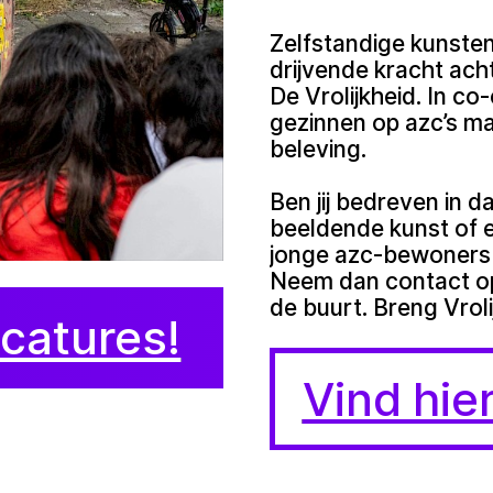
Zelfstandige kunsten
drijvende kracht ach
De Vrolijkheid. In co
gezinnen op azc’s ma
beleving.
Ben jij bedreven in d
beeldende kunst of e
jonge azc-bewoners 
Neem dan contact op 
de buurt. Breng Vrol
acatures!
Vind hier