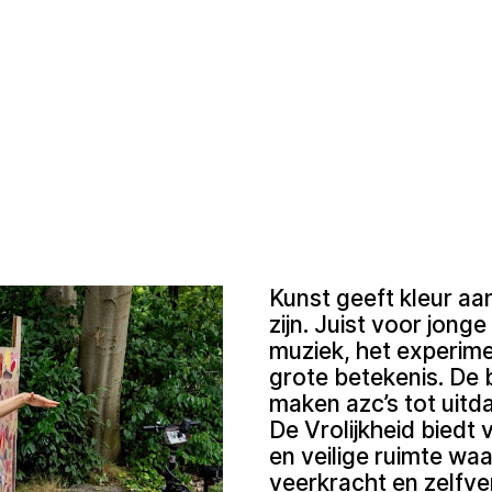
Kunst geeft kleur aan
zijn. Juist voor jon
muziek, het experime
grote betekenis. De 
maken azc’s tot uit
De Vrolijkheid biedt 
en veilige ruimte w
veerkracht en zelfv