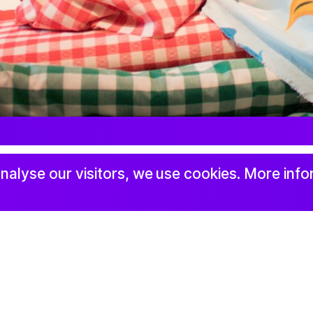
tudio Harris Blondman
Facebook
LinkedIn
nalyse our visitors, we use cookies. More info