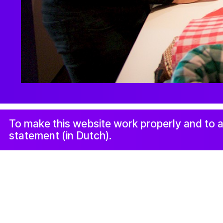
© 2019-now. All rights reserved. Design and website by
S
Proclaimer and complaints
Instagram
procedure
To make this website work properly and to a
statement (in Dutch).