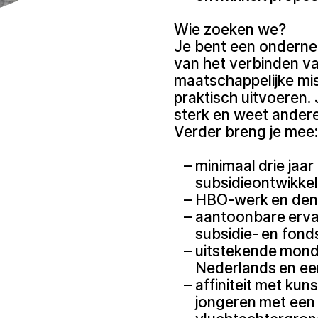
Wie zoeken we?
Je bent een ondernem
van het verbinden v
maatschappelijke mis
praktisch uitvoeren. 
sterk en weet ander
Verder breng je mee:
minimaal drie jaa
subsidieontwikke
HBO-werk en den
aantoonbare ervar
subsidie- en fon
uitstekende monde
Nederlands en ee
affiniteit met kun
jongeren met een