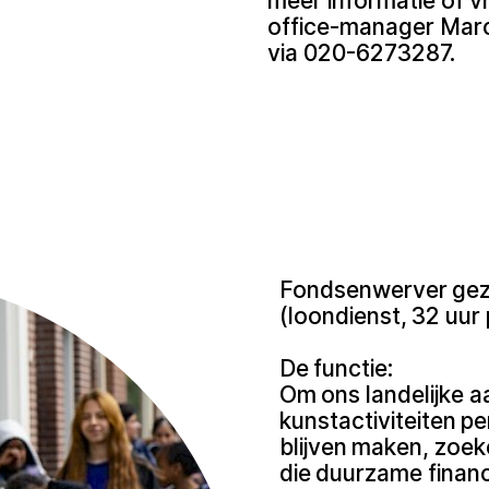
meer informatie of 
office-manager Mar
via 020-6273287.
Fondsenwerver gez
(loondienst, 32 uur
De functie:
Om ons landelijke 
kunstactiviteiten pe
blijven maken, zoe
die duurzame financ