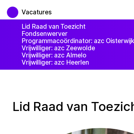
Vacatures
Lid Raad van Toezicht
Fondsenwerver
Programmacoördinator: azc Oisterwij
Vrijwilliger: azc Zeewolde
Vrijwilliger: azc Almelo
Vrijwilliger: azc Heerlen
Lid Raad van Toezic