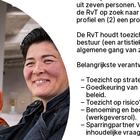
uit zeven personen. 
de RvT op zoek naar 
profiel en (2) een pr
De RvT houdt toezic
bestuur (een artistie
algemene gang van z
Belangrijkste verant
Toezicht op strate
Goedkeuring van b
beleid.
Toezicht op risico
Benoeming en beo
(werkgeversrol).
Sparringpartner v
inhoudelijke vraa