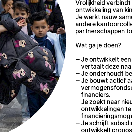
Vrolijkheid verbind
ontwikkeling van ki
Je werkt nauw sam
andere kantoorcoll
partnerschappen to
Wat ga je doen?
Je ontwikkelt ee
vertaalt deze naa
Je onderhoudt be
Je bouwt actief 
vermogensfondsen
financiers.
Je zoekt naar ni
ontwikkelingen te
financieringsmoge
Je schrijft subsi
ontwikkelt propos