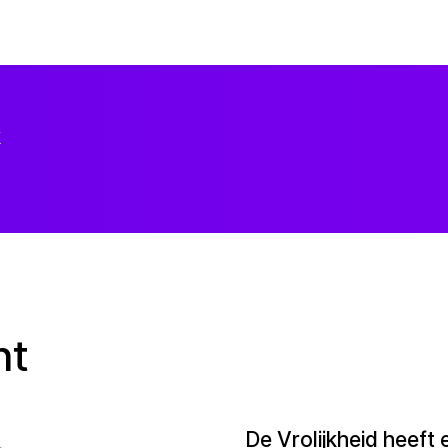
k
ht
De Vrolijkheid heeft