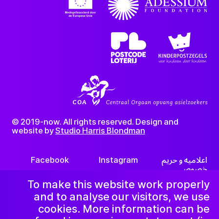
© 2019-now. All rights reserved. Design and
website by
Studio Harris Blondman
اعلامیه و حریم
Instagram
Facebook
خصوصی
LinkedIn
خبرنامه
To make this website work properly
and to analyse our visitors, we use
cookies. More information can be