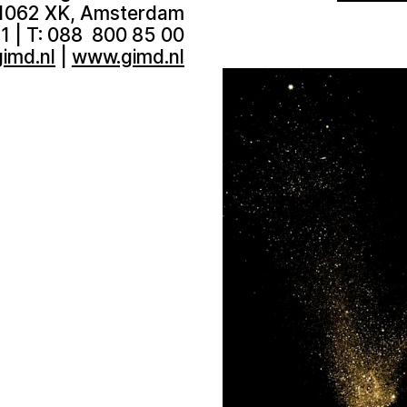
,1062 XK, Amsterdam
1 | T: 088 800 85 00
gimd.nl
|
www.gimd.nl