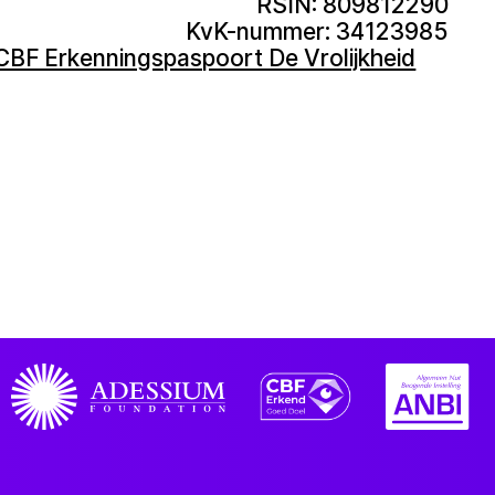
RSIN: 809812290
KvK-nummer: 34123985
CBF Erkenningspaspoort De Vrolijkheid