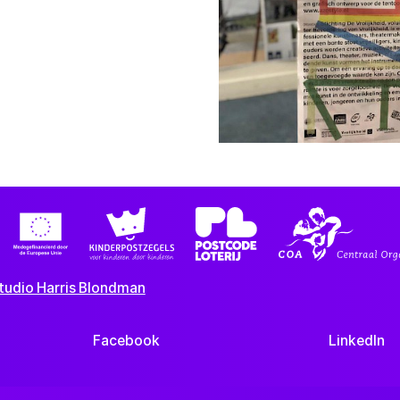
tudio Harris Blondman
Facebook
LinkedIn