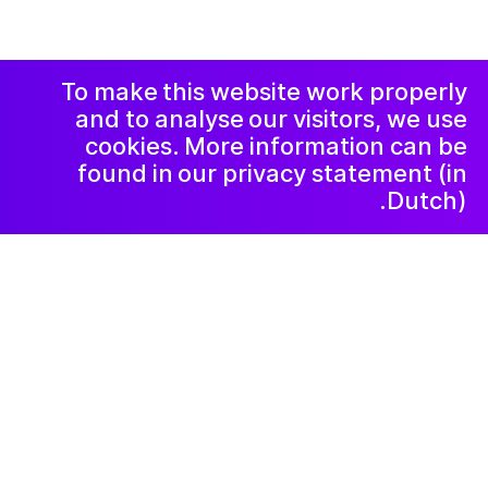
اعلامیه و حریم
Instagram
Facebook
خصوصی
LinkedIn
خبرنامه
To make this website work properly
and to analyse our visitors, we use
cookies. More information can be
found in our privacy statement (in
Dutch).
۲۰۲۱ مهٔ ۲۰
Vrolijke
herinneringen
Stoppen met iets dat heel veel