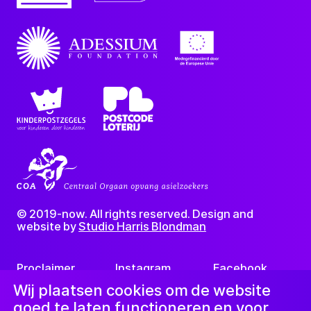
© 2019-now. All rights reserved. Design and
website by
Studio Harris Blondman
Proclaimer
Instagram
Facebook
LinkedIn
Nieuwsbrief
Wij plaatsen cookies om de website
goed te laten functioneren en voor