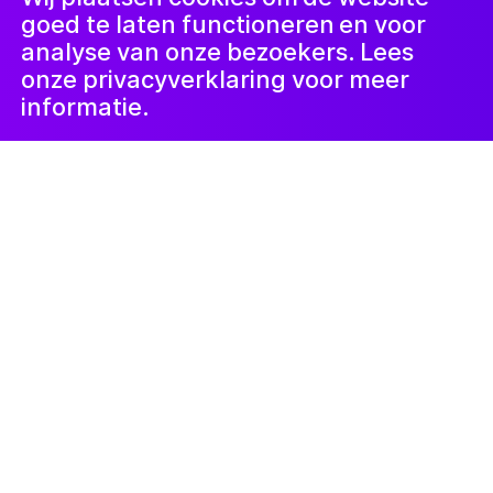
goed te laten functioneren en voor
analyse van onze bezoekers. Lees
onze privacyverklaring voor meer
informatie.
Kunstlab Kinderen
21 juni 2025
Vrolijkheid Drachten presenteerde een
sprankelend kunstproject op festival
Simmerdeis 2025.
In de weken voorafgaand aan het
festival werkten kinderen en tieners (4-
17 jaar) van Stichting De Vrolijkheid in
AZC Drachten samen met
workshopleiders Ykje Hibma en Tryntsje