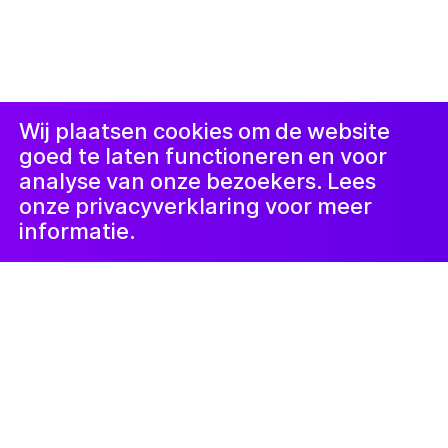
© 2019-now. All rights reserved. Design and
website by
Studio Harris Blondman
Proclaimer
Instagram
Facebook
LinkedIn
Nieuwsbrief
Wij plaatsen cookies om de website
goed te laten functioneren en voor
analyse van onze bezoekers. Lees
onze privacyverklaring voor meer
informatie.
Kunstlab Kinderen
25 oktober 2024
Art Garden