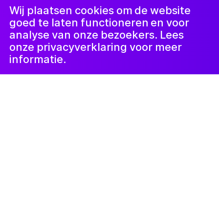
LinkedIn
Nieuwsbrief
Wij plaatsen cookies om de website
goed te laten functioneren en voor
analyse van onze bezoekers. Lees
onze privacyverklaring voor meer
informatie.
10 november 2021
In het azc in
Luttelgeest
maakten kinderen
dit najaar muziek in
samenwerking met