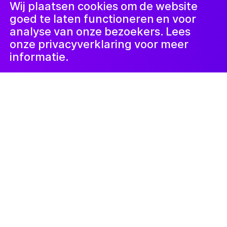
LinkedIn
Nieuwsbrief
Wij plaatsen cookies om de website
goed te laten functioneren en voor
analyse van onze bezoekers. Lees
onze privacyverklaring voor meer
informatie.
10 november 2022
Van Gogh en ik
Tijdens Museumnacht Amsterdam
toonde Stichting de Vrolijkheid de
installatie ‘Van Gogh en ik’ in een pop-
up tentoonstelling in het Van Gogh
Museum. Een serie kunstwerken