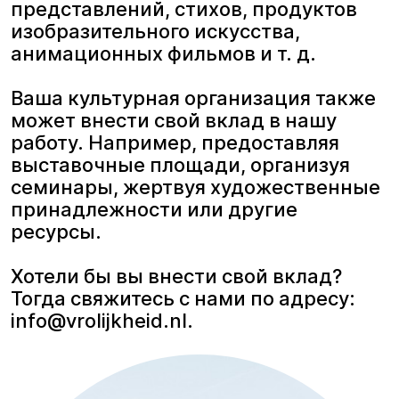
представлений, стихов, продуктов
изобразительного искусства,
анимационных фильмов и т. д.
Ваша культурная организация также
может внести свой вклад в нашу
работу. Например, предоставляя
выставочные площади, организуя
семинары, жертвуя художественные
принадлежности или другие
ресурсы.
Хотели бы вы внести свой вклад?
Тогда свяжитесь с нами по адресу:
info@vrolijkheid.nl.