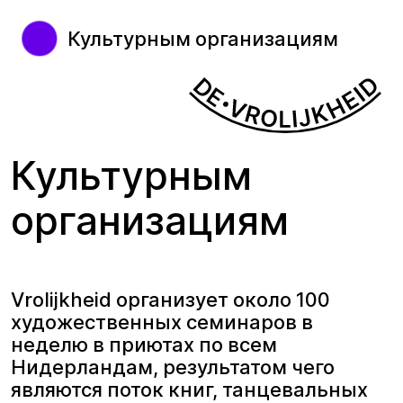
Культурным организациям
Культурным
организациям
Vrolijkheid организует около 100
художественных семинаров в
неделю в приютах по всем
Нидерландам, результатом чего
являются поток книг, танцевальных