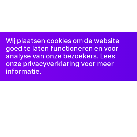
© 2019-now. All rights reserved. Design and
website by
Studio Harris Blondman
Proclaimer
Instagram
Facebook
LinkedIn
Nieuwsbrief
Wij plaatsen cookies om de website
goed te laten functioneren en voor
analyse van onze bezoekers. Lees
onze privacyverklaring voor meer
informatie.