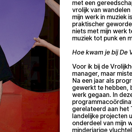
met een gereedschaps
vrolijk van wandelen 
mijn werk in muziek i
praktischer geworden
niets met mijn werk 
muziek tot punk en m
Hoe kwam je bij De V
Voor ik bij de Vrolij
manager, maar miste 
Na een jaar als pro
gewerkt te hebben, be
werk gegaan. In deze
programmacoördinato
gerelateerd aan het
landelijke projecten u
onderdeel van mijn 
minderjarige vluchte