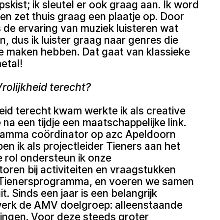
kist; ik sleutel er ook graag aan. Ik word
en zet thuis graag een plaatje op. Door
s de ervaring van muziek luisteren wat
, dus ik luister graag naar genres die
te maken hebben. Dat gaat van klassieke
etal!
rolijkheid terecht?
kheid terecht kwam werkte ik als creative
na een tijdje een maatschappelijke link.
gramma coördinator op azc Apeldoorn
n ik als projectleider Tieners aan het
 rol ondersteun ik onze
ren bij activiteiten en vraagstukken
 Tienersprogramma, en voeren we samen
it. Sinds een jaar is een belangrijk
werk de AMV doelgroep: alleenstaande
lingen. Voor deze steeds groter