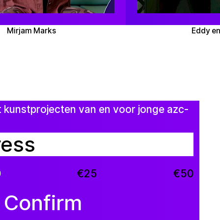
Mirjam Marks
Eddy en
t kunstprojecten van en voor jonge azc-
0
€25
€50