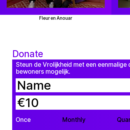
Fleur en Anouar
Donate
Steun de Vrolijkheid met een eenmalige 
bewoners mogelijk.
€
Once
Monthly
Quar