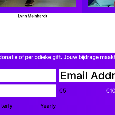
Lynn Meinhardt
donatie of periodieke gift. Jouw bijdrage maak
€5
€1
terly
Yearly