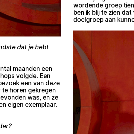
wordende groep tiene
ben ik blij te zien d
doelgroep aan kunne
dste dat je hebt
aantal maanden een
shops volgde. Een
iebezoek een van deze
 te horen gekregen
 gevonden was, en ze
een eigen exemplaar.
der?