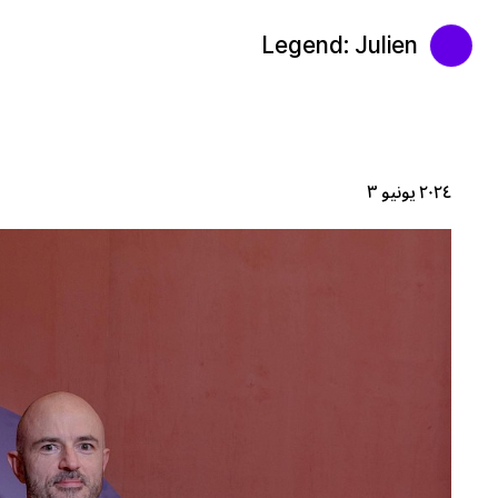
Legend: Julien
٢٠٢٤ يونيو ٣