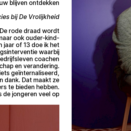
uw blijven ontdekken.
es bij De Vrolijkheid?
d. De rode draad wordt
maar ook ouder-kind-
 jaar of 13 doe ik het
ngsinterventie waarbij
bedrijfsleven coachen
schap en verandering.
iets geïnternaliseerd,
 en dank. Dat maakt ze
ers te bieden hebben.
 de jongeren veel op.