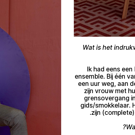
Wat is het indru
Ik had eens een 
ensemble. Bij één v
een uur weg, aan de
zijn vrouw met hu
grensovergang in
gids/smokkelaar. He
zijn (complete)
Wat