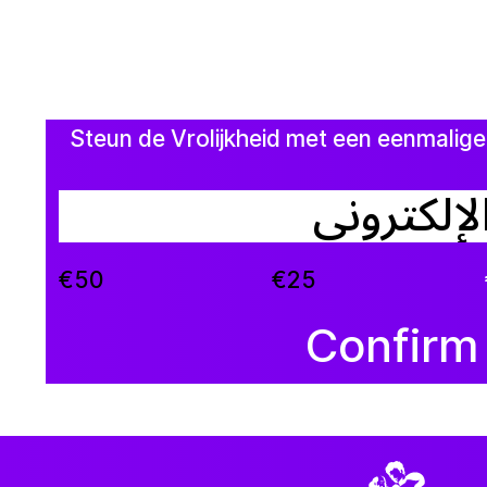
Steun de Vrolijkheid met een eenmalige
€50
€25