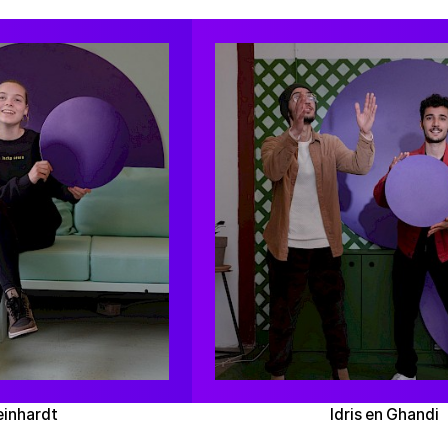
einhardt
Idris en Ghandi