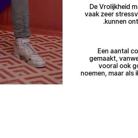
De Vrolijkheid 
vaak zeer stressv
kunnen onts
Een aantal col
gemaakt, vanweg
vooral ook g
noemen, maar als i