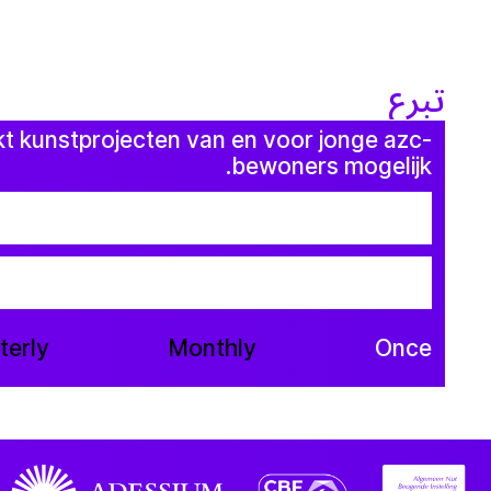
تبرع
kt kunstprojecten van en voor jonge azc-
bewoners mogelijk.
terly
Monthly
Once