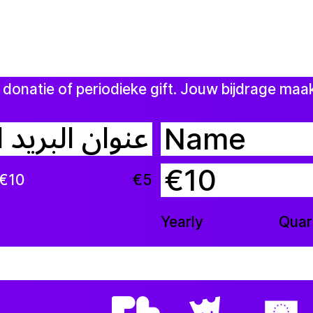
 donatie of periodieke gift. Jouw bijdrage maa
€
€10
€5
Yearly
Quar