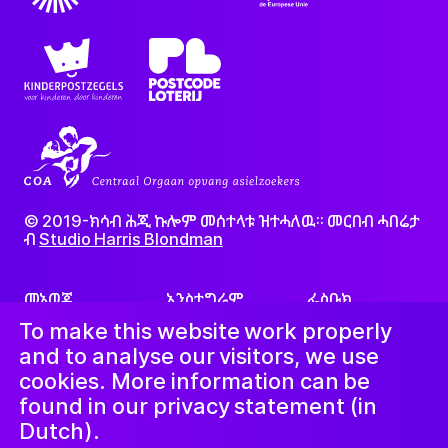
© 2019-ክሳብ ሕጂ ኩሎም መሰተላቱ ዝተሓለዉ፡፡ መርበብ ሓበሬታ
ብ
Studio Harris Blondman
መኣወጂ
ኢንስታግራም
ፌስቡክ
LinkedIn
ጋዜጣ
To make this website work properly
and to analyse our visitors, we use
cookies. More information can be
found in our privacy statement (in
Dutch).