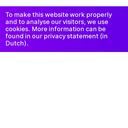
Проклеймер
Instagram
Facebook
LinkedIn
Новостная
рассылка
To make this website work properly
and to analyse our visitors, we use
cookies. More information can be
found in our privacy statement (in
Dutch).
Проекты
24 октября 2023
Zwervend,
fantaserend