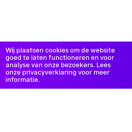
© 2019-now. All rights reserved. Design and
website by
Studio Harris Blondman
Proclaimer
Instagram
Facebook
LinkedIn
Nieuwsbrief
Wij plaatsen cookies om de website
goed te laten functioneren en voor
analyse van onze bezoekers. Lees
onze privacyverklaring voor meer
informatie.
Kunstlab Families
1 augustus 2024
Familie Gezichten