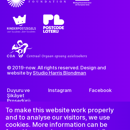
© 2019-now. All rights reserved. Design and
website by
Studio Harris Blondman
Duyuru ve
Instagram
Facebook
Şikâyet
Prosedürü
LinkedIn
Nieuwsbrief
To make this website work properly
and to analyse our visitors, we use
cookies. More information can be