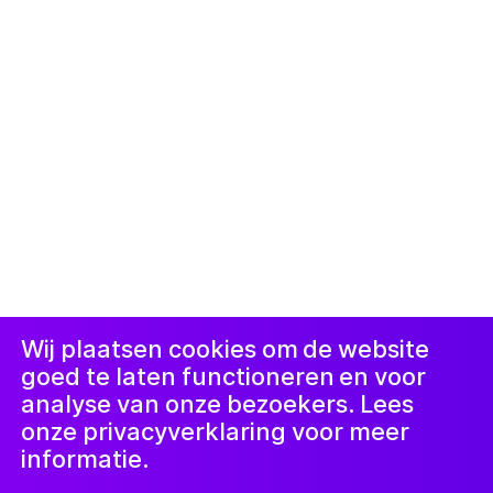
© 2019-now. All rights reserved. Design and
website by
Studio Harris Blondman
Proclaimer
Instagram
Facebook
LinkedIn
Nieuwsbrief
Wij plaatsen cookies om de website
goed te laten functioneren en voor
analyse van onze bezoekers. Lees
onze privacyverklaring voor meer
informatie.