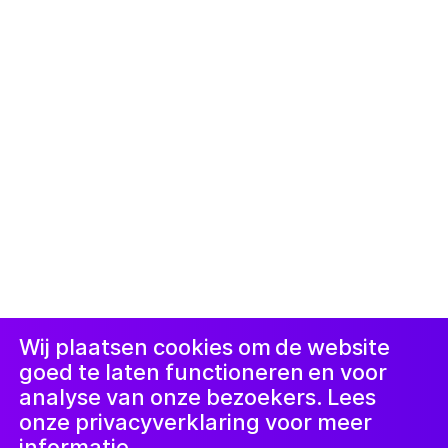
© 2019-now. All rights reserved. Design and
website by
Studio Harris Blondman
Proclaimer
Instagram
Facebook
LinkedIn
Nieuwsbrief
Wij plaatsen cookies om de website
goed te laten functioneren en voor
analyse van onze bezoekers. Lees
onze privacyverklaring voor meer
informatie.