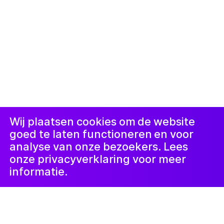
© 2019-now. All rights reserved. Design and
website by
Studio Harris Blondman
Proclaimer
Instagram
Facebook
LinkedIn
Nieuwsbrief
Wij plaatsen cookies om de website
goed te laten functioneren en voor
analyse van onze bezoekers. Lees
onze privacyverklaring voor meer
informatie.